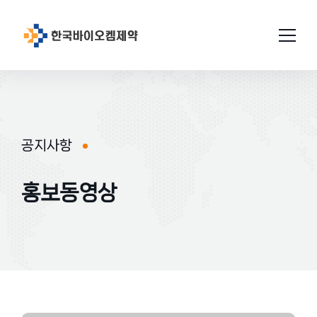
회사소개
연구개발
공지사항
인사말
설비/시설
연구소 소개
연혁
홍보동영상
GMP인증
미션과비젼
연구성과
생산
원료의약품
연구현황
품질관리
위치
완제의약품
특허현황
허가완료
연구소
공지사항