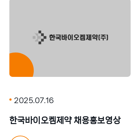
허가진행중
수출용허가
공지사항
사내갤러리
개발중
홍보동영상
채용안내
회사공고
2025.07.16
한국바이오켐제약 채용홍보영상