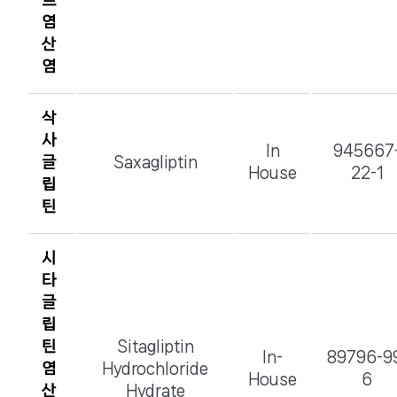
트
염
산
염
삭
사
In
945667
글
Saxagliptin
House
22-1
립
틴
시
타
글
립
틴
Sitagliptin
In-
89796-9
염
Hydrochloride
House
6
산
Hydrate