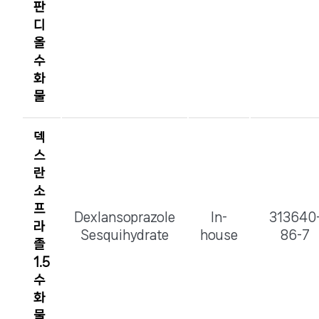
판
디
올
수
화
물
덱
스
란
소
프
Dexlansoprazole
In-
313640
라
Sesquihydrate
house
86-7
졸
1.5
수
화
물