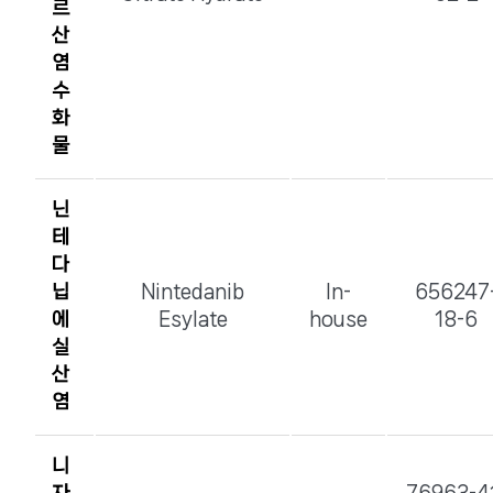
르
산
염
수
화
물
닌
테
다
닙
Nintedanib
In-
656247
에
Esylate
house
18-6
실
산
염
니