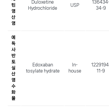
Duloxetine
136434
틴
USP
Hydrochloride
34-9
염
산
염
에
독
사
반
토
Edoxaban
In-
1229194
실
tosylate hydrate
house
11-9
산
염
수
화
물