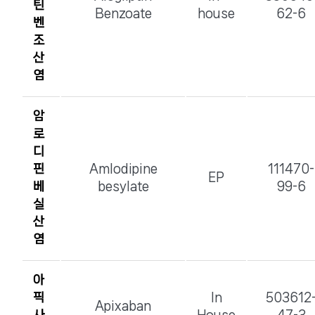
틴
Benzoate
house
62-6
벤
조
산
염
암
로
디
핀
Amlodipine
111470-
EP
베
besylate
99-6
실
산
염
아
픽
In
503612
Apixaban