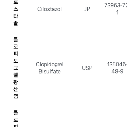
로
73963-7
스
Cilostazol
JP
1
타
졸
클
로
피
도
Clopidogrel
135046
그
USP
Bisulfate
48-9
렐
황
산
염
클
로