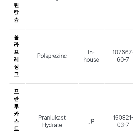
틴
칼
슘
폴
라
프
In-
107667
Polaprezinc
레
house
60-7
징
크
프
란
루
카
Pranlukast
150821
스
JP
Hydrate
03-7
트