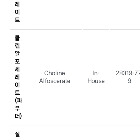
레
이
트
콜
린
알
포
세
Choline
In-
28319-7
레
Alfoscerate
House
9
이
트
(파
우
더)
실