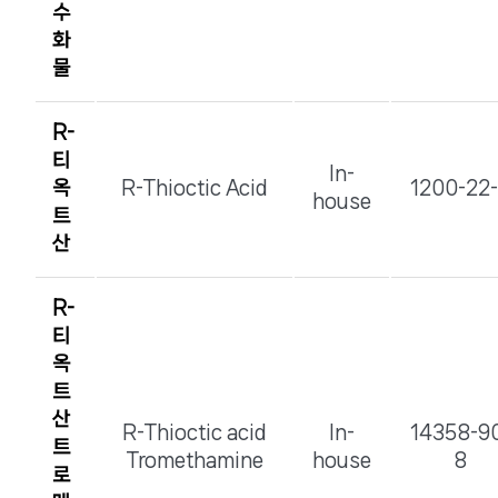
수
화
물
R-
티
In-
옥
R-Thioctic Acid
1200-22
house
트
산
R-
티
옥
트
산
R-Thioctic acid
In-
14358-9
트
Tromethamine
house
8
로