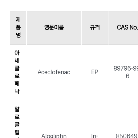
허가진행중
수출용허가
공지사항
제
품
영문이름
규격
CAS No.
사내갤러리
개발중
명
홍보동영상
아
채용안내
세
클
89796-9
Aceclofenac
EP
회사공고
로
6
페
낙
알
로
글
립
Alogliptin
In-
850649