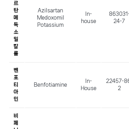
르
탄
Azilsartan
In-
863031
메
Medoxomil
house
24-7
독
Potassium
소
밀
칼
륨
벤
포
In-
22457-8
티
Benfotiamine
House
2
아
민
비
페