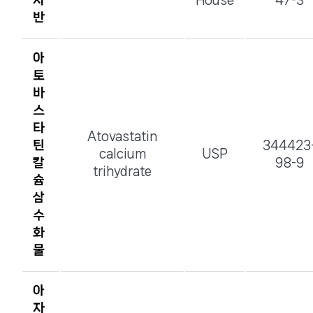
사
House
47-3
반
아
토
바
스
타
Atovastatin
틴
344423
calcium
USP
칼
98-9
trihydrate
슘
삼
수
화
물
아
자