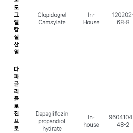
피
도
그
Clopidogrel
In-
120202
렐
Camsylate
House
68-8
캄
실
산
염
다
파
글
리
플
로
진
Dapagliflozin
In-
9604104
프
propandiol
house
48-2
로
hydrate