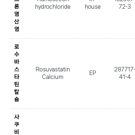
론
hydrochloride
house
72-3
염
산
염
로
수
바
스
Rosuvastatin
287717
EP
타
Calcium
41-4
틴
칼
슘
사
쿠
비