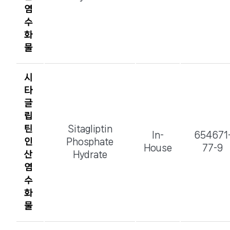
염
수
화
물
시
타
글
립
틴
Sitagliptin
In-
654671
인
Phosphate
House
77-9
산
Hydrate
염
수
화
물