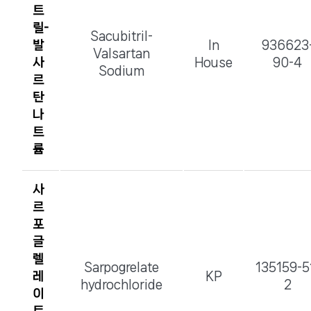
트
릴-
Sacubitril-
발
In
936623
Valsartan
사
House
90-4
Sodium
르
탄
나
트
륨
사
르
포
글
렐
Sarpogrelate
135159-5
레
KP
hydrochloride
2
이