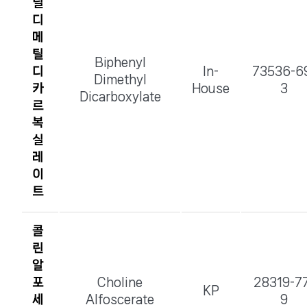
닐
디
메
틸
Biphenyl
디
In-
73536-6
Dimethyl
카
House
3
Dicarboxylate
르
복
실
레
이
트
콜
린
알
포
Choline
28319-7
KP
세
Alfoscerate
9