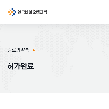
회사소개
연구개발
원료의약품
인사말
설비/시설
연구소 소개
연혁
허가완료
GMP인증
미션과비젼
연구성과
생산
원료의약품
연구현황
품질관리
위치
완제의약품
특허현황
허가완료
연구소
공지사항