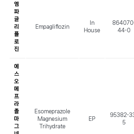
엠
파
글
In
864070
리
Empagliflozin
House
44-0
플
로
진
에
스
오
메
프
라
졸
Esomeprazole
95382-3
마
Magnesium
EP
5
그
Trihydrate
네