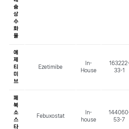
슘
삼
수
화
물
에
제
In-
163222
티
Ezetimibe
House
33-1
미
브
페
북
소
In-
144060
Febuxostat
스
house
53-7
타