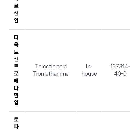
르
산
염
티
옥
트
산
트
Thioctic acid
In-
137314-
로
Tromethamine
house
40-0
메
타
민
염
토
파