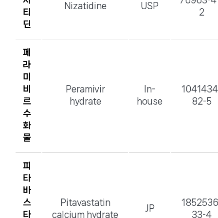
자
76963-4
Nizatidine
USP
티
2
딘
페
라
미
비
Peramivir
In-
1041434
르
hydrate
house
82-5
수
화
물
피
타
바
스
Pitavastatin
1852536
JP
타
calcium hydrate
33-4