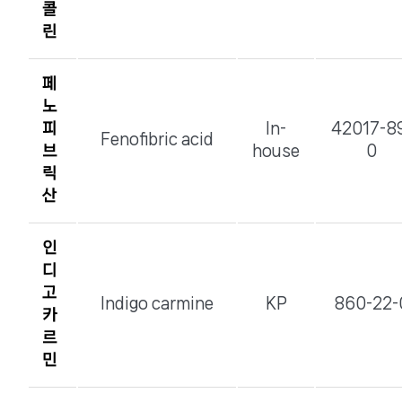
콜
린
페
노
피
In-
42017-8
Fenofibric acid
브
house
0
릭
산
인
디
고
Indigo carmine
KP
860-22-
카
르
민