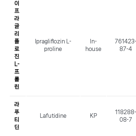
이
프
라
글
리
플
Ipragliflozin L-
In-
761423
로
proline
house
87-4
진
L-
프
롤
린
라
푸
118288
Lafutidine
KP
티
08-7
딘