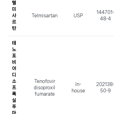
텔
미
144701
사
Telmisartan
USP
48-4
르
탄
테
노
포
비
어
디
소
Tenofovir
In-
202138
프
disoproxil
house
50-9
록
fumarate
실
푸
마