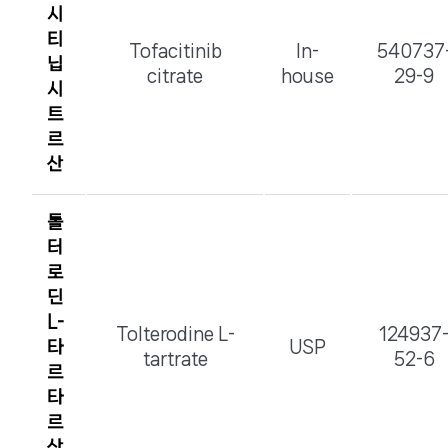
시
티
Tofacitinib
In-
540737
닙
citrate
house
29-9
시
트
르
산
톨
터
로
딘
L-
Tolterodine L-
124937
타
USP
tartrate
52-6
르
타
르
산