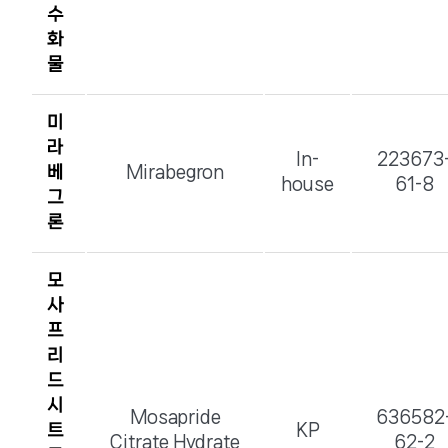
수
화
물
미
라
In-
223673
베
Mirabegron
house
61-8
그
론
모
사
프
리
드
시
Mosapride
636582
트
KP
Citrate Hydrate
62-2