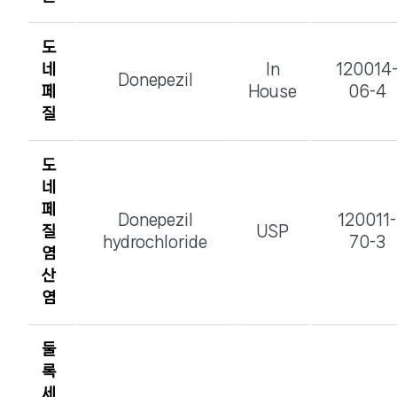
도
네
In
120014
Donepezil
페
House
06-4
질
도
네
페
Donepezil
120011-
질
USP
hydrochloride
70-3
염
산
염
둘
록
세