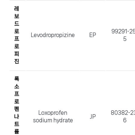
레
보
드
로
99291-2
Levodropropizine
EP
프
5
로
피
진
록
소
프
로
펜
Loxoprofen
80382-2
나
JP
sodium hydrate
6
트
륨