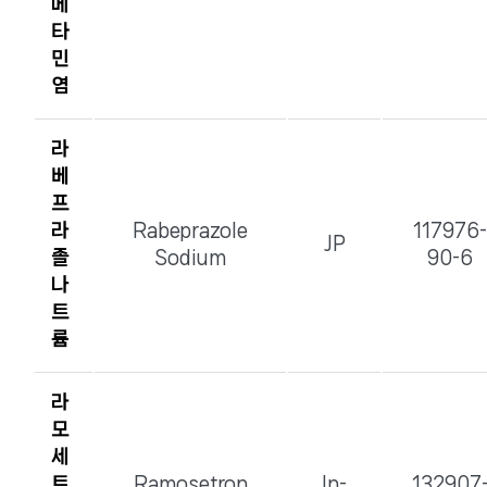
메
타
민
염
라
베
프
라
Rabeprazole
117976-
JP
졸
Sodium
90-6
나
트
륨
라
모
세
트
Ramosetron
In-
132907