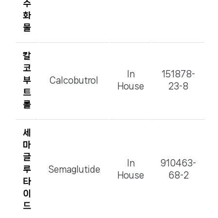
수
화
물
칼
코
In
151878-
부
Calcobutrol
House
23-8
트
롤
세
마
글
In
910463-
루
Semaglutide
House
68-2
타
이
드