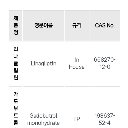
허가진행중
수출용허가
공지사항
제
품
영문이름
규격
CAS No.
사내갤러리
개발중
명
홍보동영상
리
채용안내
나
In
668270-
글
Linagliptin
House
12-0
회사공고
립
틴
가
도
부
트
Gadobutrol
198637-
EP
롤
monohydrate
52-4