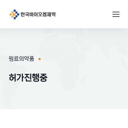
회사소개
연구개발
원료의약품
인사말
설비/시설
연구소 소개
연혁
허가진행중
GMP인증
미션과비젼
연구성과
생산
원료의약품
연구현황
품질관리
위치
완제의약품
특허현황
허가완료
연구소
공지사항